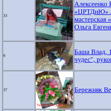
Алексеенко 
«ЦРТДиЮ» Ле
33
мастерская 
Ольга Евген
Баша Влад, 1
9
чудес", рук
Бережняк Вер
37