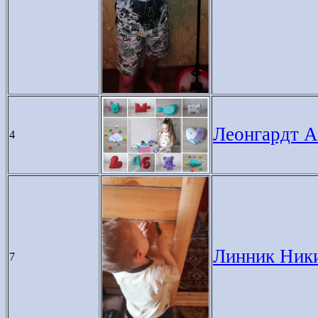
Леонгардт Ал
4
Линник Никит
7