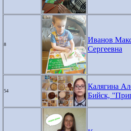
Иванов Макс
8
Сергеевна
Калягина Але
54
Бийск, "При