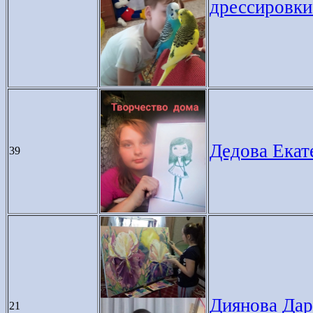
дрессировки
Дедова Екат
39
Диянова Дарь
21