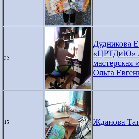
Дудникова Е
«ЦРТДиЮ» Ле
32
мастерская 
Ольга Евген
Жданова Тать
15