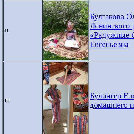
Булгакова О
Ленинского р
31
«Радужные б
Евгеньевна
Булингер Еле
43
домашнего п