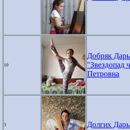
Добряк Дарья
"Звездопад 
10
Петровна
Долгих Дарья
3