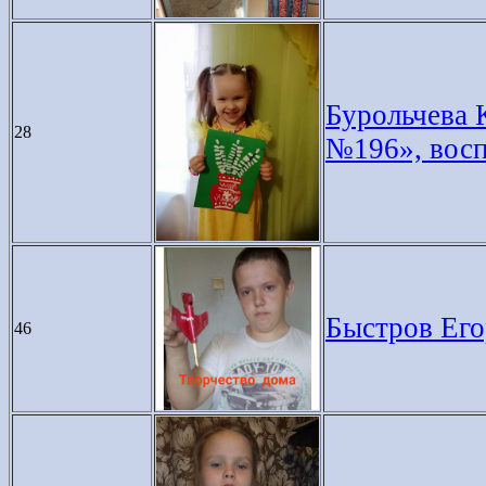
Бурольчева 
28
№196», восп
Быстров Егор
46