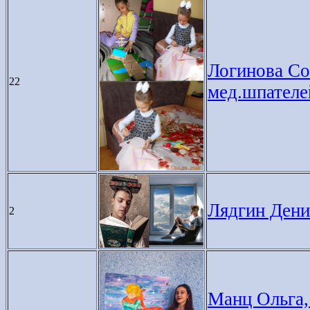
Логинова Соф
22
мед.шпателе
Лядгин Денис
2
Манц Ольга, 