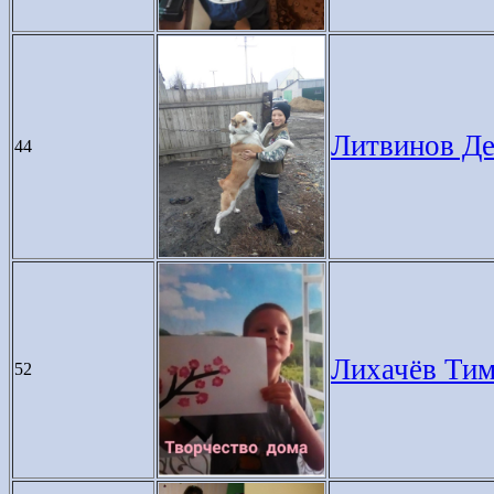
Литвинов Де
44
Лихачёв Тимо
52