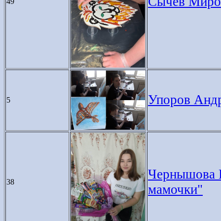
Сычев Мирос
49
Упоров Андре
5
Чернышова Кс
38
мамочки"