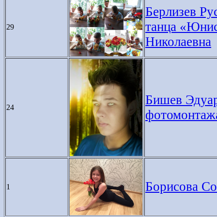
Берлизев Рус
танца «Юнис
29
Николаевна
Бишев Эдуар
24
фотомонтаж
Борисова Соф
1