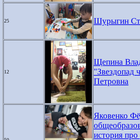
Шурыгин Сте
25
Щепина Влад
"Звездопад 
12
Петровна
Яковенко Фё
общеобразов
история про 
50