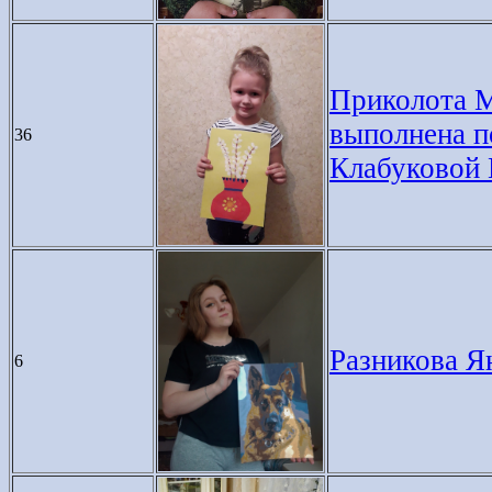
Приколота М
выполнена п
36
Клабуковой 
Разникова Ян
6