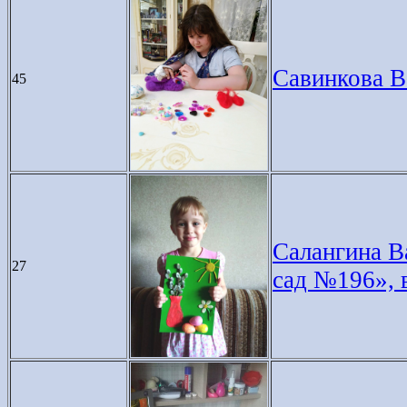
Савинкова Ва
45
Салангина В
27
сад №196», 