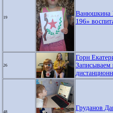
Ванюшкина Н
19
196» воспит
Горн Екатери
Записываем 
26
дистанционн
Груданов Дан
48