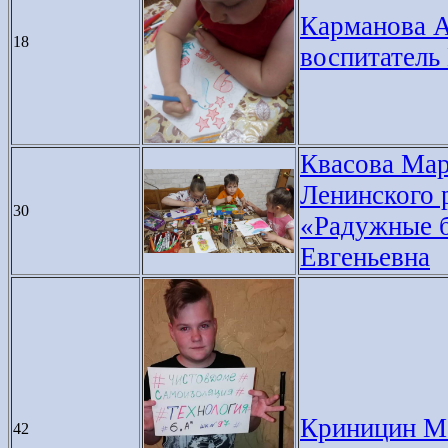
Карманова А
18
воспитатель
Квасова Ма
Ленинского р
30
«Радужные б
Евгеньевна
Криницин Ма
42