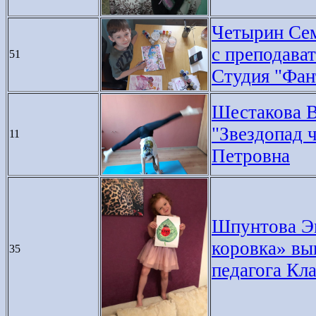
Четырин Сем
с преподава
51
Студия "Фан
Шестакова В
"Звездопад 
11
Петровна
Шпунтова Эм
коровка» вы
35
педагога Кл