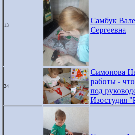
Самбук Валер
13
Сергеевна
Симонова На
работы - что
34
под руковод
Изостудия "