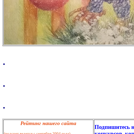
.
.
.
Рейтинг нашего сайта
Подпишитесь н
конкурсов, кон
(подсчет ведется с сентября 2004 года)