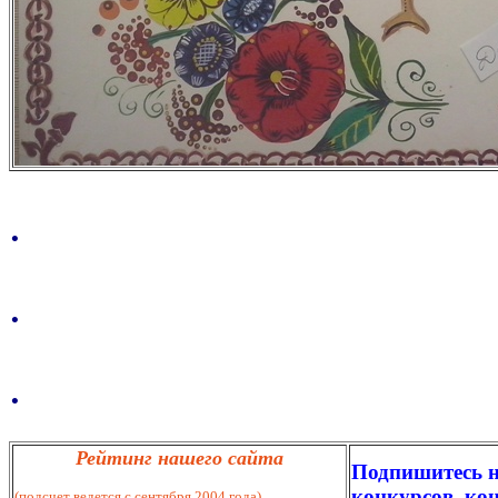
.
.
.
Рейтинг нашего сайта
Подпишитесь н
конкурсов, кон
(подсчет ведется с сентября 2004 года)