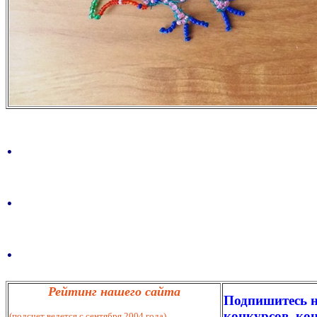
.
.
.
Рейтинг нашего сайта
Подпишитесь н
конкурсов, кон
(подсчет ведется с сентября 2004 года)