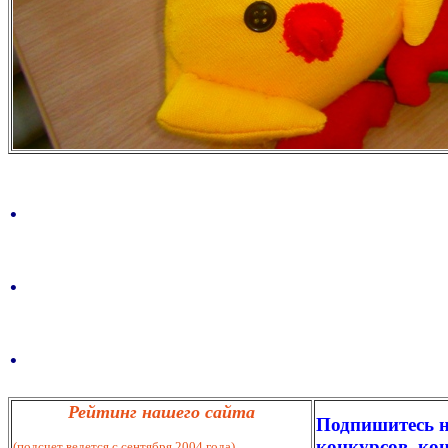
.
.
.
Рейтинг нашего сайта
Подпишитесь н
конкурсов, кон
(подсчет ведется с сентября 2004 года)