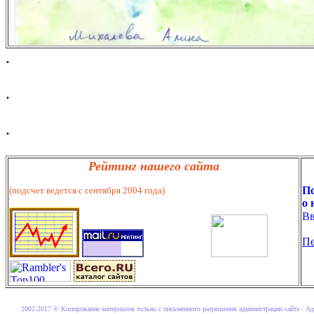
.
.
.
Рейтинг нашего сайта
По
(подсчет ведется с сентября 2004 года)
о 
Вв
Пе
2002-2017 © Копирование материалов только с письменного разрешения администрации сайта / Ад