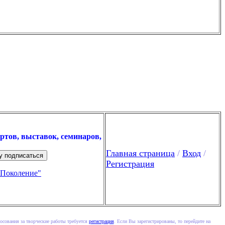
ртов, выставок, семинаров,
Главная страница
/
Вход
/
Регистрация
"Поколение"
осования за творческие работы требуется
регистрация
. Если Вы зарегистрированы, то перейдите на