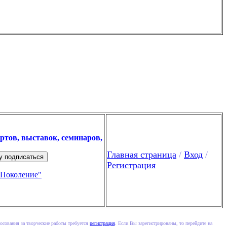
ртов, выставок, семинаров,
Главная страница
/
Вход
/
Регистрация
"Поколение"
осования за творческие работы требуется
регистрация
. Если Вы зарегистрированы, то перейдите на