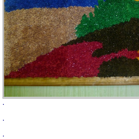
.
.
.