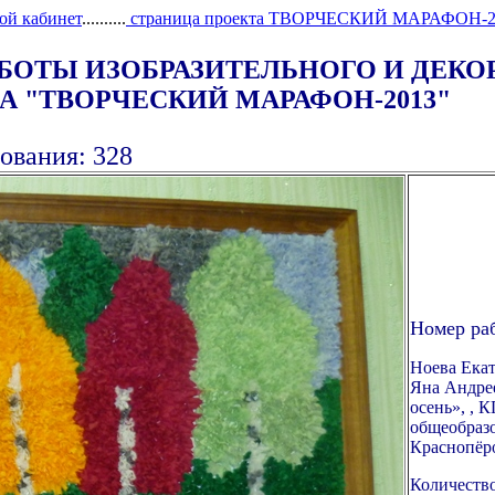
ой кабинет
..........
страница проекта ТВОРЧЕСКИЙ МАРАФОН-2
АБОТЫ ИЗОБРАЗИТЕЛЬНОГО И ДЕК
 "ТВОРЧЕСКИЙ МАРАФОН-2013"
ования: 328
Номер ра
Ноева Екат
Яна Андрее
осень», , 
общеобразо
Краснопёр
Количество