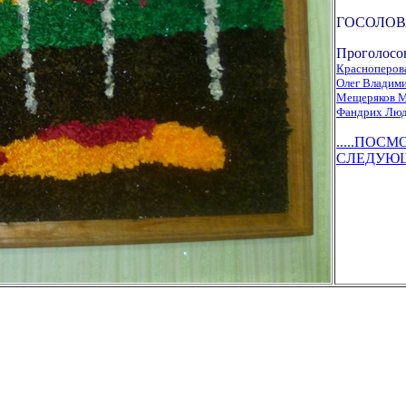
ГОСОЛОВ
Проголосо
Красноперов
Олег Владим
Мещеряков 
Фандрих Лю
.....ПОС
СЛЕДУЮЩУ