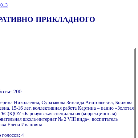
013
ОРАТИВНО-ПРИКЛАДНОГО
боты: 200
ерина Николаевна, Суразакова Зинаида Анатольевна, Бойкова
вна, 15-16 лет, коллективная работа Картина – панно «Золотая
КГБС(К)ОУ «Барнаульская специальная (коррекционная)
вательная школа-интернат № 2 VIII вида», воспитатель
ова Елена Ивановна
 голосов: 4