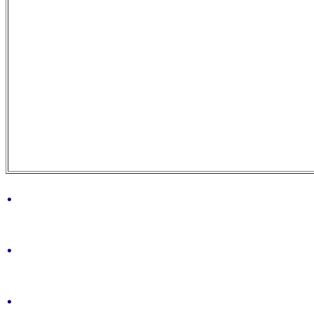
.
.
.