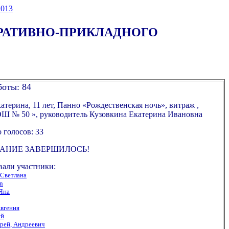
013
ОРАТИВНО-ПРИКЛАДНОГО
боты: 84
терина, 11 лет, Панно «Рождественская ночь», витраж ,
 № 50 », руководитель Кузовкина Екатерина Ивановна
 голосов: 33
АНИЕ ЗАВЕРШИЛОСЬ!
вали участники:
 Светлана
an
Яна
вгения
ий
рей, Андреевич