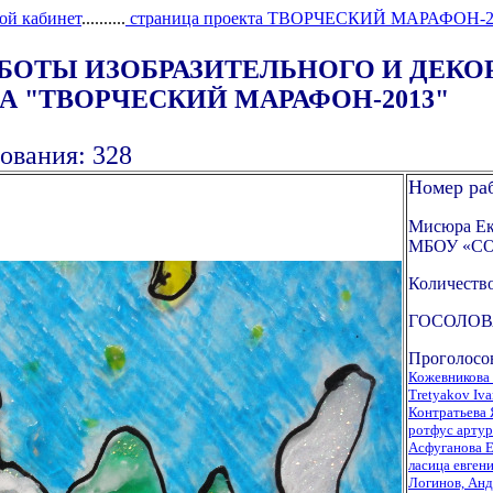
ой кабинет
..........
страница проекта ТВОРЧЕСКИЙ МАРАФОН-2
АБОТЫ ИЗОБРАЗИТЕЛЬНОГО И ДЕК
 "ТВОРЧЕСКИЙ МАРАФОН-2013"
ования: 328
Номер ра
Мисюра Ека
МБОУ «СОШ
Количество
ГОСОЛОВ
Проголосо
Кожевникова
Tretyakov Iv
Контратьева 
ротфус артур
Acфуганова Е
ласица евген
Логинов, Анд