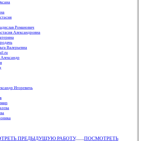
ксана
ена
стасия
адислав Романович
стасия Александровна
атерина
ородачь
ьга Валерьевна
l.ru
 Александр
я
д
ександр Игоревичь
в
имир
хеева
ева
роника
МОТРЕТЬ ПРЕДЫДУЩУЮ РАБОТУ
.......
ПОСМОТРЕТЬ