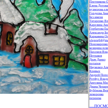
Плотникова О
Елена Дотова
кузнецова ел
Гордеева Ана
Без имени
Титаренко Вл
Карелина Ана
Горбатова Ек
Александр Б
Каркавина Ол
oleggg64@mai
Пономаренко
козицина юли
Пахомов Вла
Петраков
Драч Данил
потапов
Наумовец Ал
Кривых
Андрей Попо
Ротфус Влад
Ангелина Ми
Диана Чепар
Бубёнова Ве
леморенко
перязева
.....ПОС