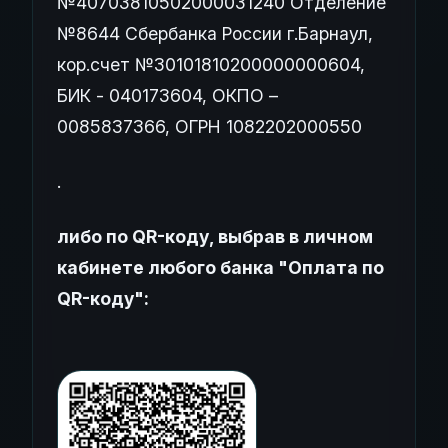
№40703810502000031240 Отделение
№8644 Сбербанка России г.Барнаул,
кор.счет №30101810200000000604,
БИК - 040173604, ОКПО –
0085837366, ОГРН 1082202000550
.
либо по QR-коду, выбрав в личном
кабинете любого банка "Оплата по
QR-коду":