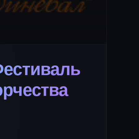
Фестиваль
орчества