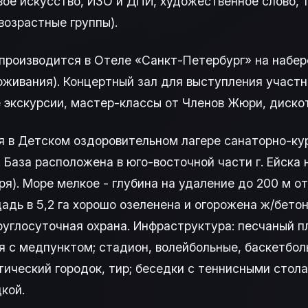
ое искусство, ИЗО и ДПИ, художественное слово, т
возрастные группы).
производится в Отеле «Санкт-Петербург» на набе
живания). Концертный зал для выступления участн
экскурсии, мастер-классы от Членов Жюри, дискот
 в Детском оздоровительном лагере санаторно-кур
База расположена в юго-восточной части г. Ейска 
ря). Море мелкое - глубина на удаление до 200 м от
адь в 5,2 га хорошо озеленена и огорожена ж/бето
углосуточная охрана. Инфраструктура: песчаный п
я с медпунктом; стадион, волейбольные, баскетбол
ический городок, тир; беседки с теннисными стола
кой.