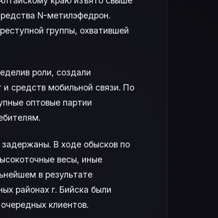
 Алтайскому краю изъято свыше
средства N-метилэфедрон.
реступной группы, охватившей
ределив роли, создали
 и средств мобильной связи. По
рупные оптовые партии
ебителям.
 задержаны. В ходе обысков по
высокоточные весы, иные
ьнейшем в результате
ых районах г. Бийска были
 очередных клиентов.