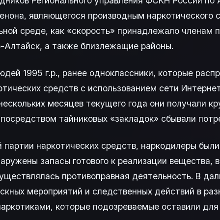
удников Регионального управления ФСКН России по
фенона, являющегося производным наркотического 
ной среде, как «скорость» принадлежало членам п
о-Алтайск, а также близлежащие районы.
дей 1995 г.р., ранее одноклассники, которые расп
тических средств с использованием сети Интернет
нескольких месяцев текущего года они получали к
и посредством тайниковых «закладок» сбывали потр
 партии наркотических средств, наркодилеры были
аружены запасы готового к реализации вещества, 
уществлялась противоправная деятельность. В дал
кных мероприятий и следственных действий в разн
наркотиками, которые подозреваемые оставили для