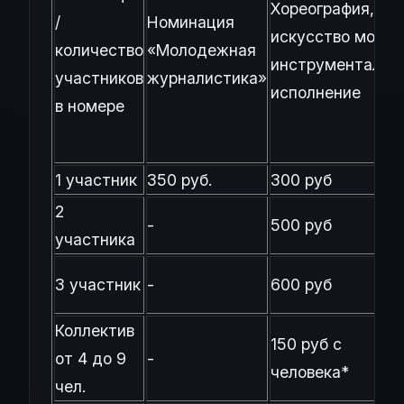
Хореография,
/
Номинация
искусство моды,
количество
«Молодежная
инструментальн
участников
журналистика»
исполнение
в номере
1 участник
350 руб.
300 руб
2
-
500 руб
участника
3 участник
-
600 руб
Коллектив
150 руб с
от 4 до 9
-
человека*
чел.