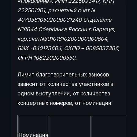
«Поколение», ИНН 2225093417, КПП
222501001, расчетный счет N
40703810502000031240 Отделение
№8644 Сбербанка России г.Барнаул,
кор.счетN30101810200000000604,
БИК -040173604, ОКПО – 0085837366,
ОГРН 1082202000550.
Лимит благотворительных взносов
зависит от количества участников в
одном выступлении, от количества
концертных номеров, от номинации:
Номинация