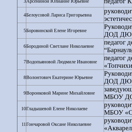
педагог 
3
Арсениной Юлианне Юрьевне
руководи
4
Белоусовой Лариса Григорьевна
эстетичес
Руководи
5
Боровинской Елене Игоревне
ДОД ДЮЦ 
педагог 
6
Бородиной Светлане Николаевне
“Барнаул
педагог 
7
Водопьяновой Людмиле Ивановне
«Топчих
Руководи
8
Волонтович Екатерине Юрьевне
ДОД ДЮЦ 
заведующ
9
Воронковой Марине Михайловне
МБОУ ДОД
руководи
10
Гладышевой Елене Николаеве
МБОУ «С
руководи
11
Гончаровой Оксане Николаевне
«Акварел