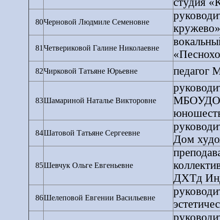
студия «
руководи
80
Черновой Людмиле Семеновне
кружево»,
вокальн
81
Четвериковой Галине Николаевне
«Песнох
педагог
82
Чирковой Татьяне Юрьевне
руководи
МБОУДОД 
83
Шамариной Наталье Викторовне
юношеств
руководи
84
Шатовой Татьяне Сергеевне
Дом худо
преподав
коллекти
85
Шевчук Ольге Евгеньевне
ДХТд Инд
руководи
86
Шелеповой Евгении Васильевне
эстетичес
руководи