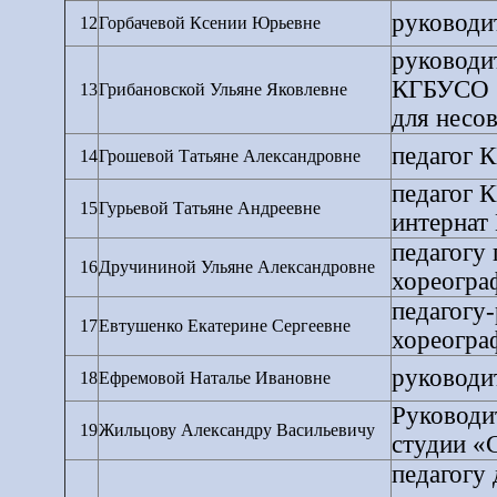
руководи
12
Горбачевой Ксении Юрьевне
руководит
КГБУСО "
13
Грибановской Ульяне Яковлевне
для несо
педагог 
14
Грошевой Татьяне Александровне
педагог 
15
Гурьевой Татьяне Андреевне
интернат 
педагогу
16
Дручининой Ульяне Александровне
хореогра
педагогу-
17
Евтушенко Екатерине Сергеевне
хореогра
руководи
18
Ефремовой Наталье Ивановне
Руководи
19
Жильцову Александру Васильевичу
студии «
педагогу