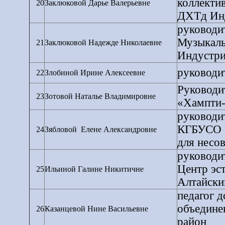
коллекти
20
Заклюковой Дарье Валерьевне
ДХТд Инд
руководи
Музыкаль
21
Заклюковой Надежде Николаевне
Индустри
руководи
22
Злобиной Ирине Алексеевне
Руководи
23
Зотовой Наталье Владимировне
«Хампти
руководи
КГБУСО "
24
Зябловой
Елене Александровне
для несо
руководи
Центр эст
25
Ильиной Галине Никитичне
Алтайски
педагог д
объедине
26
Казанцевой Нине Васильевне
район