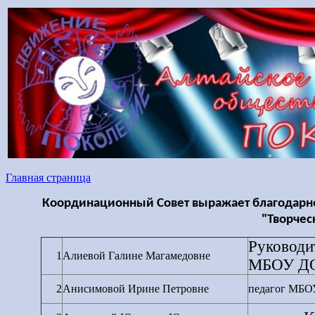
Главная страница
Координационный Совет выражает благодарнос
"Творчес
Руководи
1
Алиевой Галине Магамедовне
МБОУ ДО
2
Анисимовой Ирине Петровне
педагог МБ