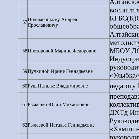
Алтайско
воспитат
КГБС(К)О
Подвысоцкому Андрею
57
Ярославовичу
общеобра
Алтайски
методист
МБОУ ДОД
58
Прозоровой Марине Федоровне
Индустри
руководи
59
Пучкиной Ирине Геннадьевне
«Улыбка
педагогу
60
Руш Наталье Владимировне
преподав
коллекти
61
Рыженко Юлии Михайловне
ДХТд Инд
Руководи
62
Рылеевой Наталье Геннадьевне
«Хампти
руководи