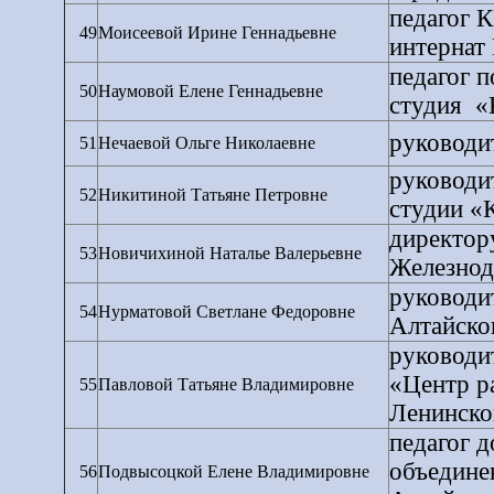
педагог 
49
Моисеевой Ирине Геннадьевне
интернат 
педагог п
50
Наумовой Елене Геннадьевне
студия
«
руководи
51
Нечаевой Ольге Николаевне
руководи
52
Никитиной Татьяне Петровне
студии «
директор
53
Новичихиной Наталье Валерьевне
Железнод
руководи
54
Нурматовой Светлане Федоровне
Алтайско
руководи
«Центр р
55
Павловой Татьяне Владимировне
Ленинског
педагог д
объедин
56
Подвысоцкой Елене Владимировне