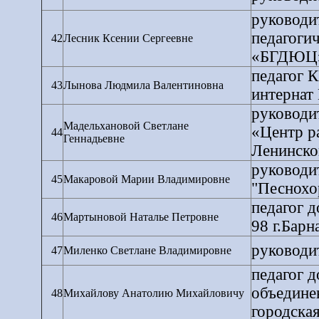
руководи
педагоги
42
Лесник Ксении Сергеевне
«БГДЮЦ
педагог 
43
Лынова Людмила Валентиновна
интернат 
руководи
Мадельхановой Светлане
«Центр р
44
Геннадьевне
Ленинско
руководи
45
Макаровой Марии Владимировне
"Песнохо
педагог 
46
Мартыновой Наталье Петровне
98 г.Барн
руководи
47
Миленко Светлане Владимировне
педагог 
объедине
48
Михайлову Анатолию Михайловичу
городска