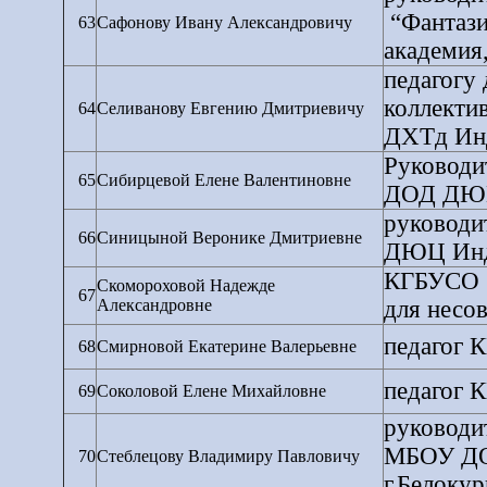
“Фантази
63
Сафонову Ивану Александровичу
академия,
педагогу
коллекти
64
Селиванову Евгению Дмитриевичу
ДХТд Инд
Руководи
65
Сибирцевой Елене Валентиновне
ДОД ДЮЦ 
руководи
66
Синицыной Веронике Дмитриевне
ДЮЦ Инду
КГБУСО "
Скомороховой Надежде
67
Александровне
для несо
педагог 
68
Смирновой Екатерине Валерьевне
педагог 
69
Соколовой Елене Михайловне
руководи
МБОУ ДОД
70
Стеблецову Владимиру Павловичу
г.Белокур