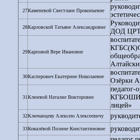
руководи
27
Каменевой Свестлане Прокопьевне
эстетичес
Руководи
28
Карловской Татьяне Александровне
ДОД ЦРТД
воспитат
КГБС(К)О
29
Карповой Вере Ивановне
общеобра
Алтайски
воспитат
30
Касперович Екатерине Николаевне
Озёрки А
педагог-о
КГБОШИЛИ
31
Клюевой Наталие Викторовне
лицей»
рукводит
32
Ключанцеву Алексею Алексеевичу
руководи
33
Ковалёвой Полине Константиновне
педагог п