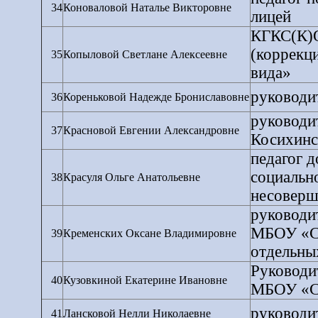
34
Коноваловой Наталье Викторовне
лицей
КГКС(К)О
(коррекц
35
Копыловой Светлане Алексеевне
вида»
руководи
36
Кореньковой Надежде Брониславовне
руководи
37
Красновой Евгении Александровне
Косихинс
педагог 
социальн
38
Красуля Ольге Анатольевне
несоверш
руководи
МБОУ «С
39
Кременских Оксане Владимировне
отдельных
Руководи
40
Кузовкиной Екатерине Ивановне
МБОУ «
руководи
41
Лансковой Нелли Николаевне