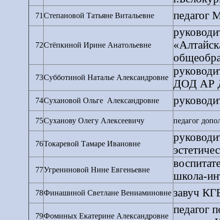
педагог
71
Степановой Татьяне Витальевне
руководи
«Алтайск
72
Стёпкиной Ирине Анатольевне
общеобраз
руководи
73
Субботиной Наталье Александровне
ДОД АР 
руководи
74
Сухановой Ольге
Александровне
75
Суханову Олегу Алексеевичу
педагог доп
руководи
76
Токаревой Тамаре Ивановне
эстетичес
воспитат
77
Угрениновой Нине Евгеньевне
школа-ин
завуч КГ
78
Финашиной Светлане Вениаминовне
педагог п
79
Фоминых Екатерине Александровне