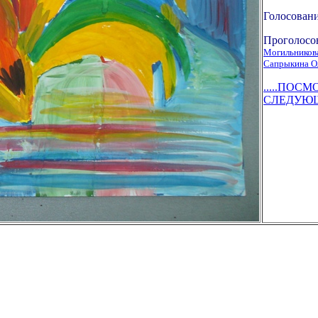
Голосовани
Проголосо
Могильникова
Сапрыкина О
.....ПОС
СЛЕДУЮЩУ