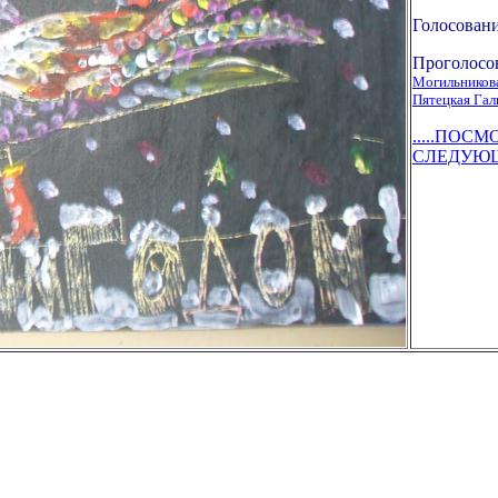
Голосовани
Проголосо
Могильникова
Пятецкая Гал
.....ПОС
СЛЕДУЮЩУ