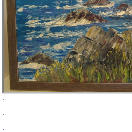
.
.
.