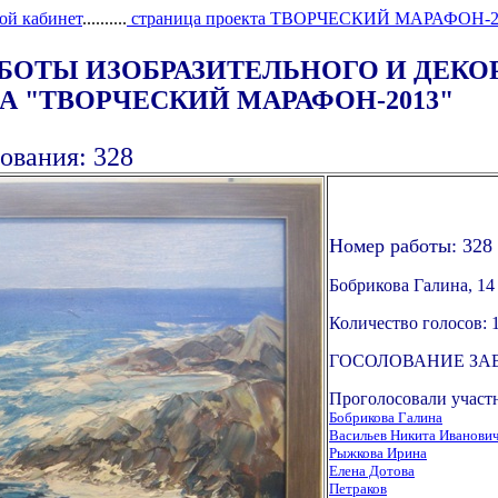
ой кабинет
..........
страница проекта ТВОРЧЕСКИЙ МАРАФОН-2
АБОТЫ ИЗОБРАЗИТЕЛЬНОГО И ДЕК
 "ТВОРЧЕСКИЙ МАРАФОН-2013"
ования: 328
Номер работы: 328
Бобрикова Галина, 14
Количество голосов: 
ГОСОЛОВАНИЕ ЗА
Проголосовали участ
Бобрикова Галина
Васильев Никита Иванови
Рыжкова Ирина
Елена Дотова
Петраков