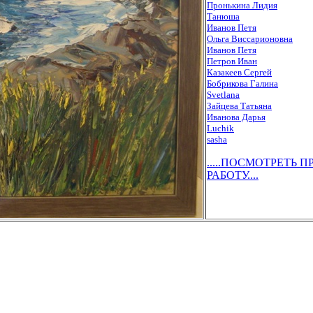
Пронькина Лидия
Танюша
Иванов Петя
Ольга Виссарионовна
Иванов Петя
Петров Иван
Казакеев Сергей
Бобрикова Галина
Svetlana
Зайцева Татьяна
Иванова Дарья
Luchik
sasha
.....ПОСМОТРЕТЬ
РАБОТУ....