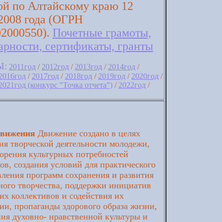
ой по Алтайскому краю 12
2008 года (ОГРН
02000550).
Почетные грамоты,
арности, сертификаты, гранты
Ы:
2011год
/
2012год
/
2013год
/
2014год
/
2016год
/
2017год
/
2018год
/
2019год
/
2020год
/
2021год (конкурс "Точка отчета")
/
2022год
/
движения
Движение создано в целях
ия творческой деятельности молодежи,
орения культурных потребностей
ов, создания условий для практического
ления программ сохранения и развития
ого творчества, поддержки инициатив
их коллективов и содействия их
ии, пропаганды здорового образа жизни,
ия духовно- нравственной культуры и