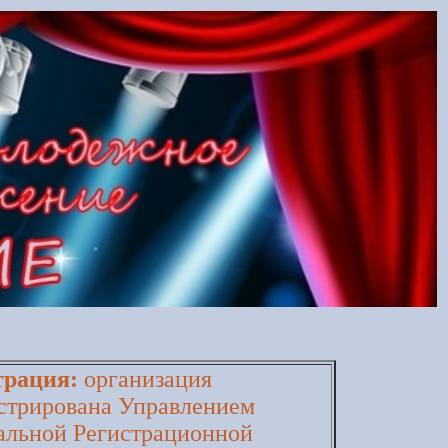
трация:
организация
стрирована Управлением
альной Регистрационной