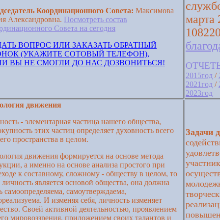
служб
дседатель Координационного Совета:
Максимова
марта 
я Александровна.
Посмотреть состав
рдинационного Совета на сегодня
10822
благод
ДАТЬ ВОПРОС ИЛИ ЗАКАЗАТЬ ОБРАТНЫЙ
ОНОК (УКАЖИТЕ СОТОВЫЙ ТЕЛЕФОН),
ЛИ ВЫ НЕ СМОГЛИ ДО НАС ДОЗВОНИТЬСЯ!
ОТЧЕТ
2015год
/
2021год
/
2023год
ология движения
ность - элементарная частица нашего общества,
окупность этих частиц определяет духовность всего
Задачи 
его пространства в целом.
содейств
удовлетв
ология движения формируется на основе метода
участник
укции, а именно на основе анализа простого при
осуществ
еходе к составному, сложному - обществу в целом, то
ь личность является основой общества, она должна
молодежн
ь самоопределяема, самоутверждаема,
творческ
ореализуема. И изменяя себя, личность изменяет
реализац
ество. Своей активной деятельностью, проявлением
повышен
его мировоззрения, приложением своих талантов и