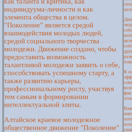
как таланта и критика, как
спо
индивидуума-личности и как
цел
элемента общества в целом.
Дви
"Поколение" является средой
люд
соб
взаимодействия молодых людей,
нео
средой социального творчества
цел
соб
молодежи. Движение создано, чтобы
дру
предоставить возможность
раз
пок
талантливой молодежи заявить о себе,
способствовать успешному старту, а
В о
эфф
также развитию карьеры,
сов
профессиональному росту, участвуя
воз
фак
тем самым в формировании
это
интеллектуальной элиты.
Важ
име
Алтайское краевое молодежное
пот
пот
общественное движение "Поколение"
син