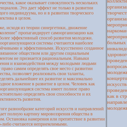
коллекти
рчества, какое оказывает совокупность нескольких
организ
енциалов. Это дает эффект не только в развитии
творчест
дого индивидуума, но и в развитии творческого
лектива в целом.
организа
меропри
же, исходя из теории синергетики, движение
наркоман
коление" пропагандирует самоорганизацию как
меропри
более эффективный способ развития молодежи.
больных 
оорганизующиеся системы считаются наиболее
ойчивыми и эффективными. Искусственно созданное
инвалидо
авязанное обществом или другим социальным
здоровог
ментом не признается рациональным. Навыки
проведен
ения и взаимодействия между молодыми людьми
вопросам
т право самим определять свое место с развитии
молодежн
ества, позволяет реализовать свои таланты,
концерто
еделять дальнейшее их развитие и максимально
одное вложение в развитие в целом. Человек как
искусств
оорганизующаяся система имеет полное право
проведен
остоятельно определять свои способности и их
как в стр
ективность развития.
направл
молодежн
тоге разнообразие категорий искусств и направлений
дает полную картину мировоззрения общества в
ом. Остановка намерения или препятствие в развитии
о-либо считаются неприемлимыми.