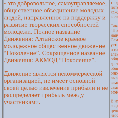
- это добровольное, самоуправляемое,
тво
пот
общественное объединение молодых
каж
людей, направленное на поддержку и
кол
развитие творческих способностей
Так
молодежи. Полное название
"По
наи
Движения: Алтайское краевое
Сам
молодежное общественное движение
уст
и н
“Поколение”. Сокращенное название
эле
Движения: АКМОД “Поколение”.
общ
дае
общ
Движение является некоммерческой
опр
выг
организацией, не имеет основной
сам
своей целью извлечение прибыли и не
сам
эфф
распределяет прибыль между
участниками.
В и
соз
цел
чег