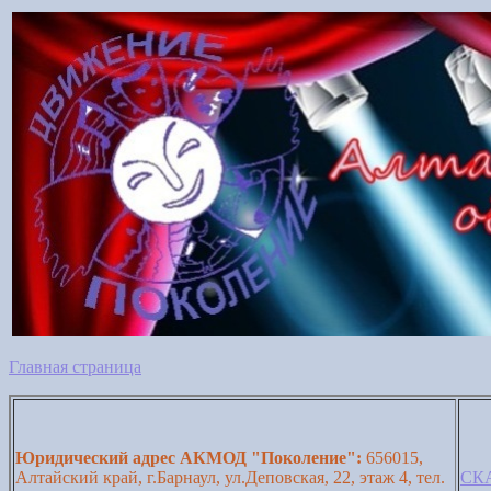
Главная страница
Юридический адрес АКМОД "Поколение":
656015,
Алтайский край, г.Барнаул, ул.Деповская, 22, этаж 4, тел.
СКА