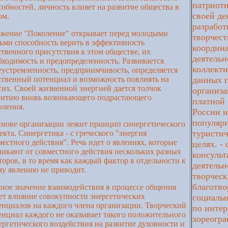
патриоти
собностей, личность влияет на развитие общества в
своей де
ом.
разработ
жение "Поколение" открывает перед молодыми
творчест
ьми способность верить в эффективность
координ
ственного присутствия в этом обществе, их
деятель
бходимость и предопределенность. Развивается
коллекти
еустремленность, предприимчивость, определяется
ственный потенциал и возможность повлиять на
данных п
гих. Своей жизненной энергией дается толчок
организа
витию вновь возникающего подрастающего
платной 
оления.
России и
популяри
снове организации лежит принцип синергетического
туристи
екта. Синергетика - с греческого "энергия
местного действия". Речь идет о явлениях, которые
целях. -
никают от совместного действия нескольких разных
консуль
торов, в то время как каждый фактор в отдельности к
деятельн
му явлению не приводит.
творческ
благотво
ное значение взаимодействия в процессе общения
ет влияние совокупности энергетических
социальн
енциалов на каждого члена организации. Творческий
по инте
енциал каждого не оказывает такого положительного
хореогра
ергетического воздействия на развитие духовности и