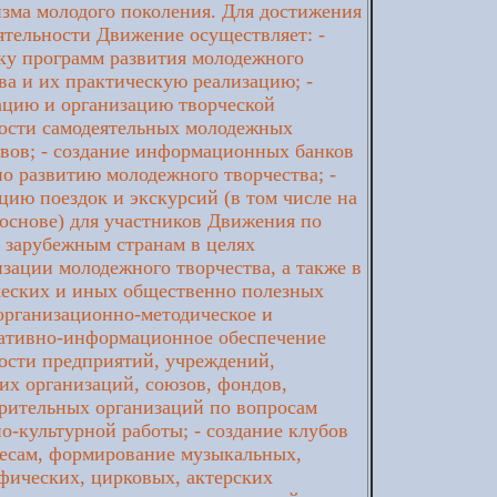
зма молодого поколения. Для достижения
ятельности Движение осуществляет: -
ку программ развития молодежного
ва и их практическую реализацию; -
ацию и организацию творческой
ности самодеятельных молодежных
вов; - создание информационных банков
о развитию молодежного творчества; -
цию поездок и экскурсий (в том числе на
основе) для участников Движения по
 зарубежным странам в целях
зации молодежного творчества, а также в
ческих и иных общественно полезных
 организационно-методическое и
тативно-информационное обеспечение
ости предприятий, учреждений,
их организаций, союзов, фондов,
рительных организаций по вопросам
о-культурной работы; - создание клубов
ресам, формирование музыкальных,
фических, цирковых, актерских