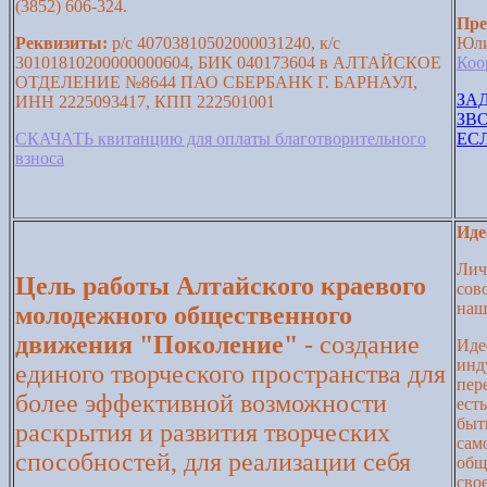
(3852) 606-324.
Пре
Реквизиты:
р/с 40703810502000031240, к/с
Юли
30101810200000000604, БИК 040173604 в АЛТАЙСКОЕ
Коо
ОТДЕЛЕНИЕ №8644 ПАО СБЕРБАНК Г. БАРНАУЛ,
ЗА
ИНН 2225093417, КПП 222501001
ЗВ
СКАЧАТЬ квитанцию для оплаты благотворительного
ЕС
взноса
Иде
Лич
Цель работы Алтайского краевого
сов
наш
молодежного общественного
движения "Поколение"
- создание
Иде
инд
единого творческого пространства для
пер
более эффективной возможности
ест
быт
раскрытия и развития творческих
сам
способностей, для реализации себя
общ
сво