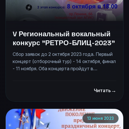
V Региональный вокальный
конкурс "РЕТРО-БЛИЦ-2023"
Сбор заявок до 2 октября 2023 года. Первый
концерт (отборочный тур) - 14 октября, финал
- 11 ноября. Оба концерта пройдут в
концертном зале АГИК (пр.Ленина, 66).
Исполняются в конкурсе только песни,
→
написанные до 2000 года. Участники - до 14
Читать
лет. Внимательно читайте условия конкурса.
Призовой фонд 1,2 и 3 места и зрительских
симпатий - аудиотехника.
13 июня 2023