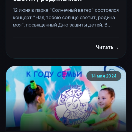
12 июня в парке "Солнечный ветер" состоялся
концерт "Над тобою солнце светит, родина
моя", посвященный Дню защиты детей. В
концерте приняли участие коллективы -
вокальная студия "Мелодия", музыкальная
→
студия "Лиса", студия музыки «Форте»,
Читать
студия эстрадного вокала "Октавия", ВИА
«Амадео», ансамбль «Калинушка», ансамбль
"Акварель", коллектив "Фиеста", театр моды
"Фантазия", вокальная группа "Вольта",
14 мая 2024
студия постановки голоса "МузыкАиЯ",
хореографическая студия “Непоседы”. Всего
41 номеров за 3 часа показали участники
молодежного движения "Поколение". Вел
программу Владимир Бодров, ведущий
прямого эфира радио «Шансон». Концерт
прошел при поддержке администрации