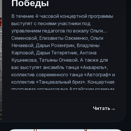
Победы
В течение 4-часовой концертной программы
выступят с песнями участники под
управлением педагогов по вокалу Ольги
Семеновой, Елизаветы Озюменко, Ольги
Нечаевой, Дарьи Розенгрин, Владлены
Карповой, Дарьи Тетерятник, Антона
Кушникова, Татьяны Огневой. А также для
вас выступят ансамбль танца «Акварель»,
коллектив современного танца «Автограф» и
коллектив «Танцевальный бриз». Концертная
программа организована Алтайским краевым
молодежным общественным движением
«Поколение» при поддержке администрации
→
Читать
Центрального района и отдела по развитию
туризма администрации города Барнаула.
Начало концерта – 9 мая в 14 часов, ул.