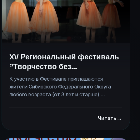
XV Региональный фестиваль
"Творчество без
границ-2026"
К участию в Фестивале приглашаются
жители Сибирского Федерального Округа
любого возраста (от 3 лет и старше).
Несовершеннолетних участников
представляют педагоги или родители.
→
Количество участников Фестиваля
Читать
ограничено и составляет не более 600
человек (в общем зачете с коллективами), в