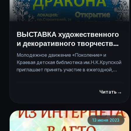
ВЫСТАВКА художественного
и декоративного творчества
"ТАЙНА ДРАКОНА"
Молодежное движение «Поколение» и
Краевая детская библиотека им.Н.К.Крупской
приглашает принять участие в ежегодной,
традиционной выставке художественного и
декоративного творчества, посвященного
→
символу наступающего году Дракона,
Читать
«ТАЙНА ДРАКОНА». Сбор заявок - до 15
декабря 2023 года. Открытие - 23 декабря в
15.00, пр.Строителей, 21.
13 июня 2023