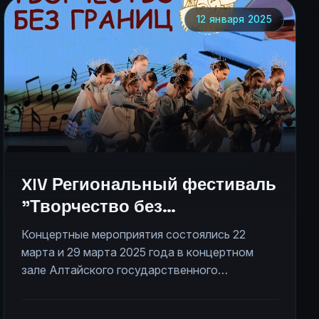
общей сложности неограниченно в заочном
формате. <p><i>На фото - выступление
12 января 2025
коллектива "Гармония" на XIV фестивале
"Творчество без границ-2025".</i>
XIV Региональный фестиваль
"Творчество без
границ-2025"
Концертные мероприятия состоялись 22
марта и 29 марта 2025 года в концертном
зале Алтайского государственного
института культуры, выставка
художественных и декоративных работ - в