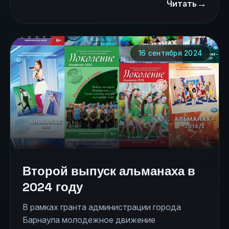
→
заявок до 18.10.2025. 2) отборочный тур -
Читать
25.10.2024 в 16.00 3) финал - 22.11.2025 в
17.00</pre> Оба тура пройдут на базе
Алтайского государственного института
культуры. Вход на концерты проекта
16 сентября 2024
свободный!
Второй выпуск альманаха в
2024 году
В рамках гранта администрации города
Барнаула молодежное движение