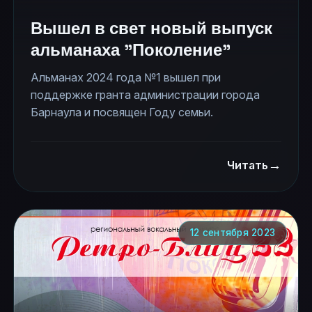
Октябрьского района и администрации парка
Вышел в свет новый выпуск
"Солнечный ветер".
альманаха "Поколение"
Альманах 2024 года №1 вышел при
поддержке гранта администрации города
Барнаула и посвящен Году семьи.
→
Читать
12 сентября 2023