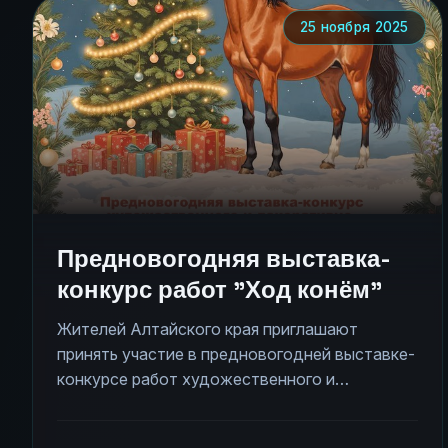
25 ноября 2025
Предновогодняя выставка-
конкурс работ "Ход конём"
Жителей Алтайского края приглашают
принять участие в предновогодней выставке-
конкурсе работ художественного и
декоративно-прикладного направления,
посвященной символу наступающего Года