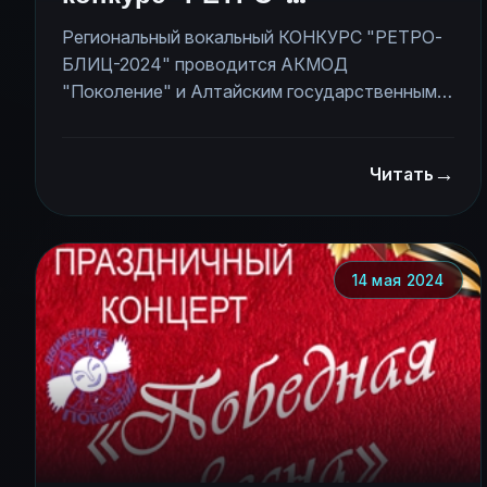
БЛИЦ-2024"!
Региональный вокальный КОНКУРС "РЕТРО-
БЛИЦ-2024" проводится АКМОД
"Поколение" и Алтайским государственным
музыкальным колледжем и включает
следующие этапы: <pre>1) сбор заявок до
→
05.10.2024. 2) отборочный тур - 13.10.2024 3)
Читать
финал - 16.11.2024</pre> Оба тура пройдут на
базе Алтайского государственного
института культуры. Положение уже
утверждено АКМОД "Поколение" и
14 мая 2024
Алтайским государственным музыкальным
колледжем. Вход на концерты свободный!