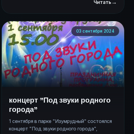
→
Краевой детской библиотеке
Читать
им.Н.К.Крупской - 15 марта 2025 года.
03 сентября 2024
концерт "Под звуки родного
города"
1 сентября в парке "Изумрудный" состоялся
концерт "Под звуки родного города",