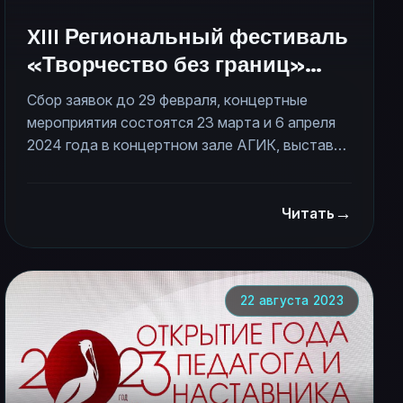
XIII Региональный фестиваль
«Творчество без границ»
2024 года
Сбор заявок до 29 февраля, концертные
мероприятия состоятся 23 марта и 6 апреля
2024 года в концертном зале АГИК, выставка
художественных и декоративных работ - 30
марта в Краевой детской библиотеке
→
им.Н.К.Крупской. Альманах молодежного
Читать
движения "Поколение" выйдет в марте 2024
года. Для участия приглашаются по любым
направлениям искусств, любого возраста и
уровня подготовки жители Алтайского края.
22 августа 2023