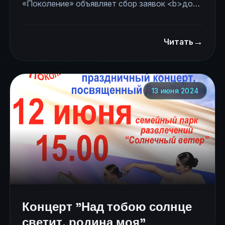
«Поколение» объявляет сбор заявок <b>до
18 октября</b> на печать своих авторских
литературных работ для печати во втором
→
выпуске 2024 года альманаха молодежного
Читать
движения «Поколение».
13 июня 2024
Концерт "Над тобою солнце
светит, родина моя"