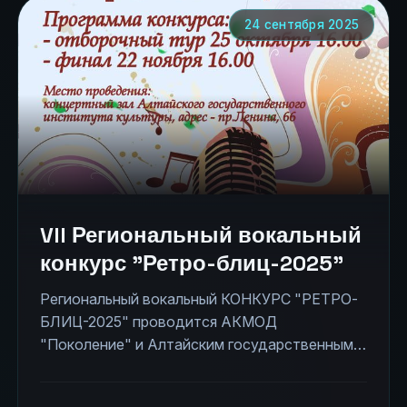
Мало-Тобольская.
24 сентября 2025
VII Региональный вокальный
конкурс "Ретро-блиц-2025"
Региональный вокальный КОНКУРС "РЕТРО-
БЛИЦ-2025" проводится АКМОД
"Поколение" и Алтайским государственным
музыкальным колледжем уже в 7-й раз.
Определены этапы проекта: <pre>1) сбор