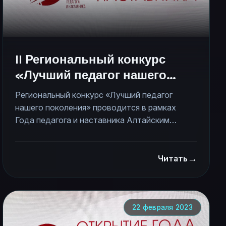
II Региональный конкурс
«Лучший педагог нашего
поколения»
Региональный конкурс «Лучший педагог
нашего поколения» проводится в рамках
Года педагога и наставника Алтайским
краевым молодежным общественным
движением «Поколение» в целях поддержки
→
педагогов дополнительного образования,
Читать
развития творческого потенциала
Алтайского края и популяризации
педагогической деятельности.
22 февраля 2023