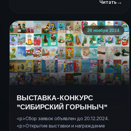
→
лошади. Молодежное движение "Поколение"
Читать
проводит такую выставку уже 15-й раз. С
2018 года выставка проводится при
поддержке Алтайской краевой детской
библиотеки им.Н.К.Крупской. Сбор заявок
26 ноября 2024
объявлен до 12.12.2025. Открытие выставки и
награждение состоится 20.12.2024 в
библиотеке по адресу пр.Строителей, 21 в
15.00.
ВЫСТАВКА-КОНКУРС
"СИБИРСКИЙ ГОРЫНЫЧ"
<p>Сбор заявок объявлен до 20.12.2024.
<p>Открытие выставки и награждение